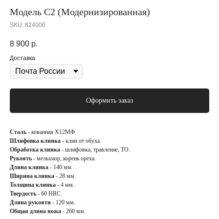
Модель С2 (Модернизированная)
SKU:
824000
8 900
р.
Доставка
Оформить заказ
Сталь
- кованная Х12МФ.
Шлифовка клинка
- клин от обуха.
Обработка клинка
- шлифовка, травление, ТО.
Рукоять
- мельхиор, корень ореха.
Длина клинка
- 140 мм.
Ширина клинка
- 28 мм.
Толщина клинка
- 4 мм.
Твердость
- 60 HRC.
Длина рукояти
- 120 мм.
Общая длина ножа
- 260 мм.