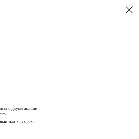
инза с двумя долами.
 ТО.
ованный кап ореха.