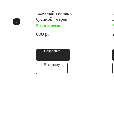
ы
Кожаный темляк с
бусиной "Череп"
Есть в наличии
800
р.
Подробнее..
В корзину