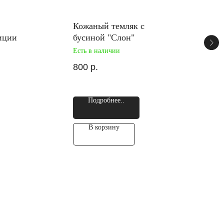
Кожаный темляк с
иции
бусиной "Слон"
Есть в наличии
800
р.
Подробнее..
В корзину