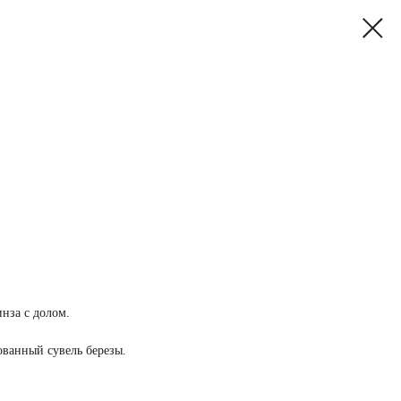
инза с долом.
ованный сувель березы.