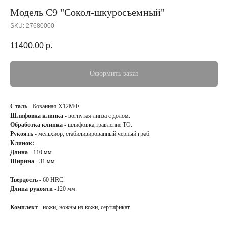
Модель С9 "Сокол-шкуросъемный"
SKU:
27680000
11400,00
р.
Оформить заказ
Сталь
- Кованная Х12МФ.
Шлифовка клинка
- вогнутая линза с долом.
Обработка клинка
- шлифовка,травление ТО.
Рукоять
- мельхиор, стабилизированный черный граб.
Клинок:
Длина
- 110 мм.
Ширина
- 31 мм.
Твердость
- 60 HRC.
Длина рукояти
-120 мм.
Комплект
- ножи, ножны из кожи, сертификат.