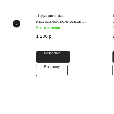
ы
Подставка для
настольной композиции
с деревянными ножнами
Есть в наличии
1 200
р.
Подробнее..
В корзину