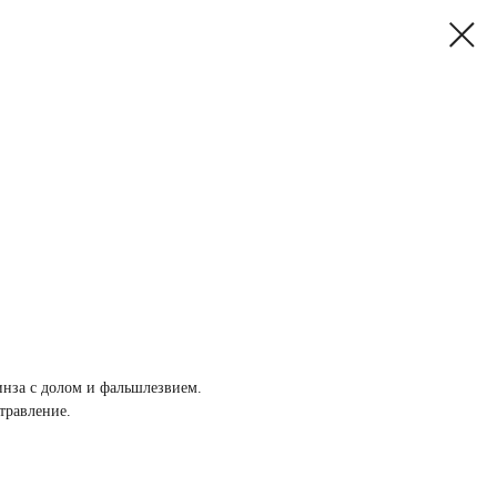
инза с долом и фальшлезвием.
травление.