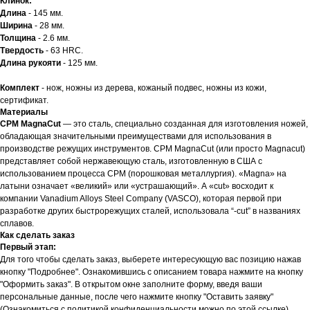
Клинок:
Длина
- 145 мм.
Ширина
- 28 мм.
Толщина
- 2.6 мм.
Твердость
- 63 HRC.
Длина рукояти
- 125 мм.
Комплект
- нож, ножны из дерева, кожаный подвес, ножны из кожи,
сертификат.
Материалы
CPM MagnaCut
— это сталь, специально созданная для изготовления ножей,
обладающая значительными преимуществами для использования в
производстве режущих инструментов. CPM MagnaCut (или просто Magnacut)
представляет собой нержавеющую сталь, изготовленную в США с
использованием процесса CPM (порошковая металлургия). «Magna» на
латыни означает «великий» или «устрашающий». А «cut» восходит к
компании Vanadium Alloys Steel Company (VASCO), которая первой при
разработке других быстрорежущих сталей, использовала “-cut” в названиях
сплавов.
Как сделать заказ
Первый этап:
Для того чтобы сделать заказ, выберете интересующую вас позицию нажав
кнопку "Подробнее". Ознакомившись с описанием товара нажмите на кнопку
"Оформить заказ". В открытом окне заполните форму, введя ваши
персональные данные, после чего нажмите кнопку "Оставить заявку"
(Ознакомиться с политикой конфиденциальности можно по этой ссылке).