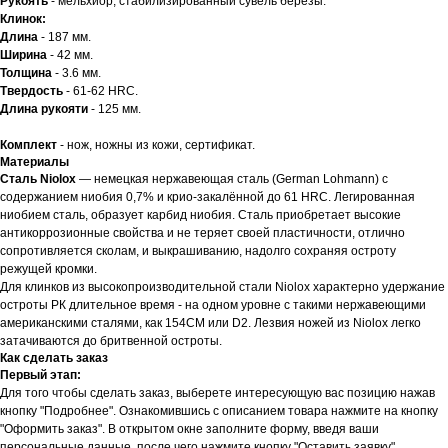
Рукоять
- мельхиор, стабилизированный сувель березы.
Клинок:
Длина
- 187 мм.
Ширина
- 42 мм.
Толщина
- 3.6 мм.
Твердость
- 61-62 HRC.
Длина рукояти
- 125 мм.
Комплект
- нож, ножны из кожи, сертификат.
Материалы
Сталь Niolox
— немецкая нержавеющая сталь (German Lohmann) с
содержанием ниобия 0,7% и крио-закалённой до 61 HRC. Легированная
ниобием сталь, образует карбид ниобия. Сталь приобретает высокие
антикоррозионные свойства и не теряет своей пластичности, отлично
сопротивляется сколам, и выкрашиванию, надолго сохраняя остроту
режущей кромки.
Для клинков из высокопроизводительной стали Niolox характерно удержание
остроты РК длительное время - на одном уровне с такими нержавеющими
американскими сталями, как 154CM или D2. Лезвия ножей из Niolox легко
затачиваются до бритвенной остроты.
Как сделать заказ
Первый этап:
Для того чтобы сделать заказ, выберете интересующую вас позицию нажав
кнопку "Подробнее". Ознакомившись с описанием товара нажмите на кнопку
"Оформить заказ". В открытом окне заполните форму, введя ваши
персональные данные, после чего нажмите кнопку "Оставить заявку"