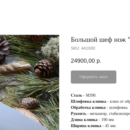
Большой шеф нож 
SKU:
441000
24900,00
р.
Оформить заказ
Сталь
- М390.
Шлифовка клинка
- клин от об
Обработка клинка
- шлифовка.
Рукоять
- мельхиор, стабилизиро
Длина клинка
- 190 мм.
Ширина клинка
- 45 мм.