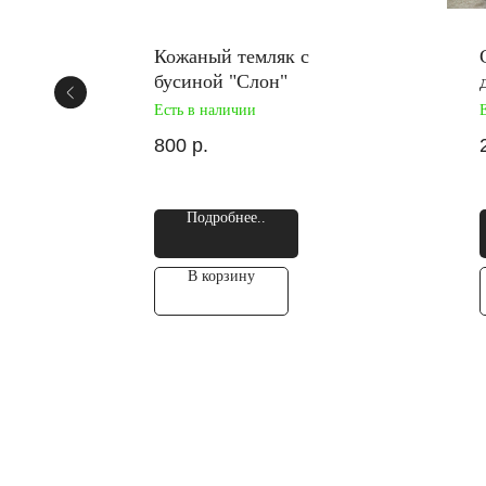
Кожаный темляк с
иции
бусиной "Слон"
Есть в наличии
800
р.
Подробнее..
В корзину