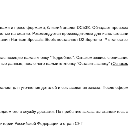
мпами и пресс-формами, близкий аналог DC53®. Обладает превосх
остью на сжатие. Рекомендуется производителем для использовани
ния Harrison Specialis Steels поставляет D2 Supreme ™ в качеств
вас позицию нажав кнопку "Подробнее". Ознакомившись с описание
ые данные, после чего нажмите кнопку "Оставить заявку"
(Ознаком
алист для уточнения деталей и согласования заказа. После офор
передаем его в службу доставки. По прибытию заказа вы становите
ритории Российской Федерации и стран СНГ