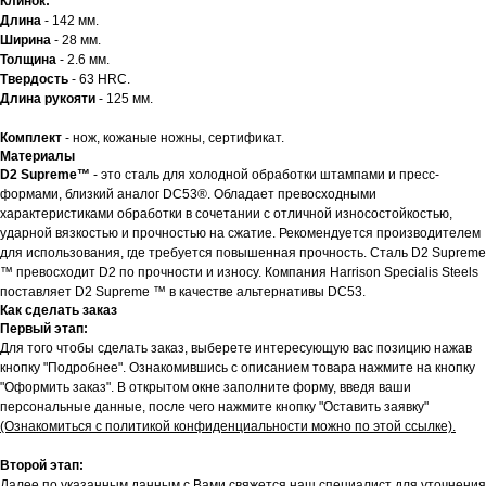
Клинок:
Длина
- 142 мм.
Ширина
- 28 мм.
Толщина
- 2.6 мм.
Твердость
- 63 HRC.
Длина рукояти
- 125 мм.
Комплект
- нож, кожаные ножны, сертификат.
Материалы
D2 Supreme™
- это сталь для холодной обработки штампами и пресс-
формами, близкий аналог DC53®. Обладает превосходными
характеристиками обработки в сочетании с отличной износостойкостью,
ударной вязкостью и прочностью на сжатие. Рекомендуется производителем
для использования, где требуется повышенная прочность. Сталь D2 Supreme
™ превосходит D2 по прочности и износу. Компания Harrison Specialis Steels
поставляет D2 Supreme ™ в качестве альтернативы DC53.
Как сделать заказ
Первый этап:
Для того чтобы сделать заказ, выберете интересующую вас позицию нажав
кнопку "Подробнее". Ознакомившись с описанием товара нажмите на кнопку
"Оформить заказ". В открытом окне заполните форму, введя ваши
персональные данные, после чего нажмите кнопку "Оставить заявку"
(Ознакомиться с политикой конфиденциальности можно по этой ссылке).
Второй этап:
Далее по указанным данным с Вами свяжется наш специалист для уточнения