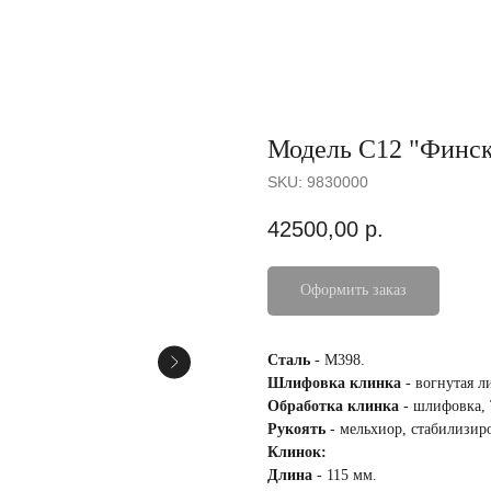
Модель С12 "Финс
SKU:
9830000
42500,00
р.
Оформить заказ
Сталь
- М398.
Шлифовка клинка
- вогнутая л
Обработка клинка
- шлифовка,
Рукоять
- мельхиор, стабилизи
Клинок:
Длина
- 115 мм.