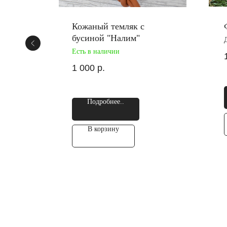
Кожаный темляк с
иции
бусиной "Налим"
Есть в наличии
1 000
р.
Подробнее..
В корзину