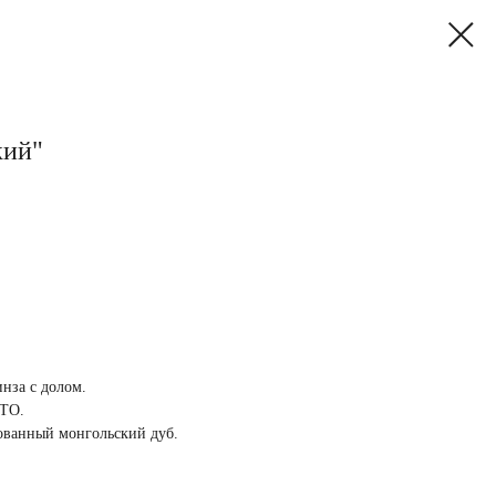
кий"
инза с долом.
 ТО.
рованный монгольский дуб.