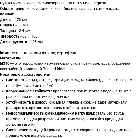
Рукоять -
мельхиор, стабилизированная карельская береза.
Оформление
- инкрустация из серебра и натурального перламутра.
Клинок:
Длина
- 125 мм.
Ширина
- 31 мм.
Толщина
- 3.4 мм.
Твердость
- 62 HRC.
Длина рукояти
- 125 мм.
Комплект
- нож, ножны из кожи, сертификат.
Материалы
M390
— это порошковая нержавеющая сталь премиум-класса, созданная
австрийской компанией Böhler-Uddeholm.
Некоторые характеристики:
Состав
: углерод (до 1,9%), хром (до 20%), молибден (до 1%), вольфрам
(до 0,6%), ванадий (до 4%).
Коррозионная стойкость
: проявляется при контакте с водой, а также с
различными кислотами и щелочами.
Устойчивость к износу
: оксидная плёнка и хром не дают материалу
реагировать при контакте с кислотой или щелочью.
Невосприимчивость к механическим нагрузкам
: сталь без труда
применяется для разрезания плотных материалов без вреда для
остроты заточки.
Сохранение режущей кромки
: нож долго сохраняет остроту даже не в
лучших условиях эксплуатации.