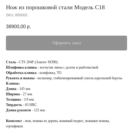
Нож из порошковой стали Модель С18
SKU:
800002
38900,00
р.
Оформить заказ
Сталь
- CTS 204P (Аналог М390).
Шлифовка клинка
- вогнутая линза с долом и рыбочисткой.
Обработка клинка
- шлифовка, ТО.
Рукоять и ножны
- мельхиор, стабилизированный сувель карельской березы.
Клинок:
Длина
- 145 мм.
Ширина
- 27 мм.
Толщина
- 3.9 мм.
Твердость
- 63 HRC.
Длина рукояти
- 125 мм.
Комплект
- нож, ножны из дерева, кожаный подвес, кожаные ножны,
сертификат.