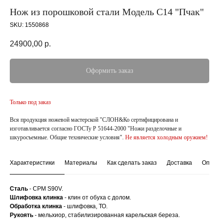
Нож из порошковой стали Модель С14 "Пчак"
SKU:
1550868
24900,00
р.
Оформить заказ
Только под заказ
Вся продукция ножевой мастерской "СЛОН&Ко сертифицирована и
изготавливается согласно ГОСТу Р 51644-2000 "Ножи разделочные и
шкуросъемные. Общие технические условия".
Не является холодным оружием!
Характеристики
Материалы
Как сделать заказ
Доставка
Опла
Сталь
- CPM S90V.
Шлифовка клинка
- клин от обуха с долом.
Обработка клинка
- шлифовка, ТО.
Рукоять
- мельхиор, стабилизированная карельская береза.