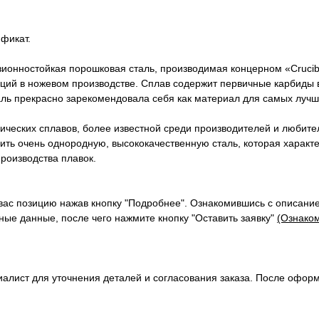
фикат.
зионностойкая порошковая сталь, производимая концерном «Crucibl
ций в ножевом производстве. Сплав содержит первичные карбиды в
аль прекрасно зарекомендовала себя как материал для самых лучш
ческих сплавов, более известной среди производителей и любител
одить очень однородную, высококачественную сталь, которая харак
роизводства плавок.
вас позицию нажав кнопку "Подробнее". Ознакомившись с описание
ые данные, после чего нажмите кнопку "Оставить заявку"
(Ознаком
алист для уточнения деталей и согласования заказа. После офор