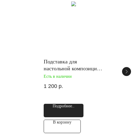
Подставка для
настольной композиции
с деревянными ножнами
Есть в наличии
1 200
р.
Подробнее..
В корзину