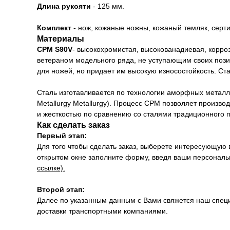
Длина рукояти
- 125 мм.
Комплект
- нож, кожаные ножны, кожаный темляк, серти
Материалы
CPM S90V
- высокохромистая, высокованадиевая, корро
ветераном модельного ряда, не уступающим своих пози
для ножей, но придает им высокую износостойкость. Ст
Сталь изготавливается по технологии аморфных металли
Metallurgy Metallurgy). Процесс CPM позволяет произв
и жесткостью по сравнению со сталями традиционного п
Как сделать заказ
Первый этап:
Для того чтобы сделать заказ, выберете интересующую 
открытом окне заполните форму, введя ваши персональн
ссылке).
Второй этап:
Далее по указанным данным с Вами свяжется наш специ
доставки транспортными компаниями.