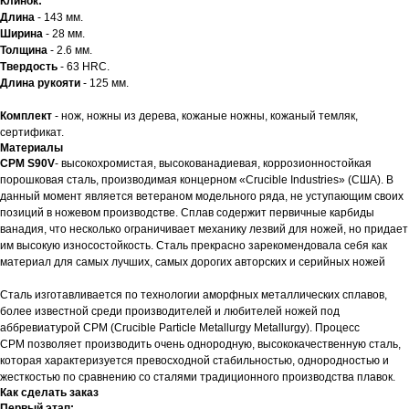
Клинок:
Длина
- 143 мм.
Ширина
- 28 мм.
Толщина
- 2.6 мм.
Твердость
- 63 HRC.
Длина рукояти
- 125 мм.
Комплект
- нож, ножны из дерева, кожаные ножны, кожаный темляк,
сертификат.
Материалы
CPM S90V
- высокохромистая, высокованадиевая, коррозионностойкая
порошковая сталь, производимая концерном «Crucible Industries» (США). В
данный момент является ветераном модельного ряда, не уступающим своих
позиций в ножевом производстве. Сплав содержит первичные карбиды
ванадия, что несколько ограничивает механику лезвий для ножей, но придает
им высокую износостойкость. Сталь прекрасно зарекомендовала себя как
материал для самых лучших, самых дорогих авторских и серийных ножей
Сталь изготавливается по технологии аморфных металлических сплавов,
более известной среди производителей и любителей ножей под
аббревиатурой СРМ (Crucible Particle Metallurgy Metallurgy). Процесс
CPM позволяет производить очень однородную, высококачественную сталь,
которая характеризуется превосходной стабильностью, однородностью и
жесткостью по сравнению со сталями традиционного производства плавок.
Как сделать заказ
Первый этап: