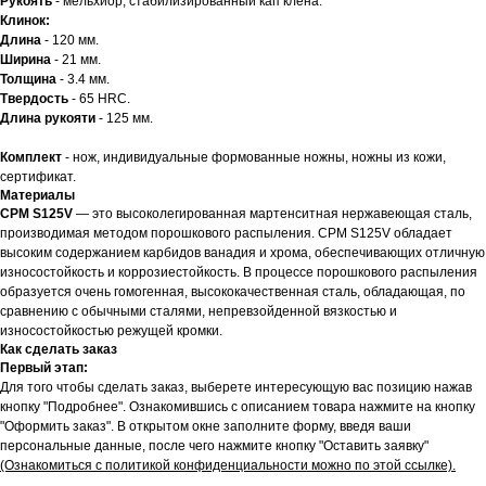
Рукоять
- мельхиор, стабилизированный кап клена.
Клинок:
Длина
- 120 мм.
Ширина
- 21 мм.
Толщина
- 3.4 мм.
Твердость
- 65 HRC.
Длина рукояти
- 125 мм.
Комплект
- нож, индивидуальные формованные ножны, ножны из кожи,
сертификат.
Материалы
CPM
S125V
— это высоколегированная мартенситная нержавеющая сталь,
производимая методом порошкового распыления. CPM S125V обладает
высоким содержанием карбидов ванадия и хрома, обеспечивающих отличную
износостойкость и коррозиестойкость. В процессе порошкового распыления
образуется очень гомогенная, высококачественная сталь, обладающая, по
сравнению с обычными сталями, непревзойденной вязкостью и
износостойкостью режущей кромки.
Как сделать заказ
Первый этап:
Для того чтобы сделать заказ, выберете интересующую вас позицию нажав
кнопку "Подробнее". Ознакомившись с описанием товара нажмите на кнопку
"Оформить заказ". В открытом окне заполните форму, введя ваши
персональные данные, после чего нажмите кнопку "Оставить заявку"
(Ознакомиться с политикой конфиденциальности можно по этой ссылке).