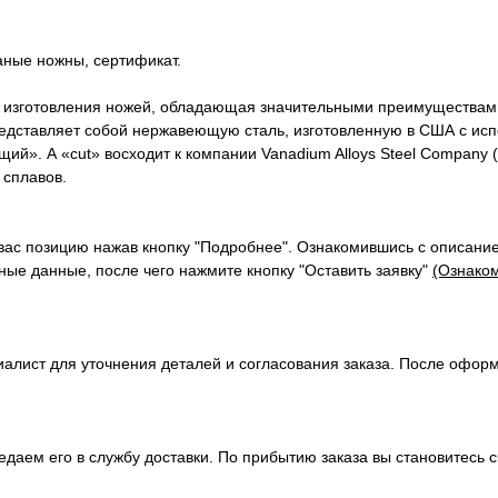
аные ножны, сертификат.
я изготовления ножей, обладающая значительными преимуществам
редставляет собой нержавеющую сталь, изготовленную в США с ис
й». А «cut» восходит к компании Vanadium Alloys Steel Company 
 сплавов.
вас позицию нажав кнопку "Подробнее". Ознакомившись с описание
ые данные, после чего нажмите кнопку "Оставить заявку"
(Ознаком
алист для уточнения деталей и согласования заказа. После офор
передаем его в службу доставки. По прибытию заказа вы становите