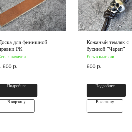
Доска для финишной
Кожаный темляк с
правки РК
бусиной "Череп"
Есть в наличии
Есть в наличии
1 800
р.
800
р.
Подробнее..
Подробнее..
В корзину
В корзину