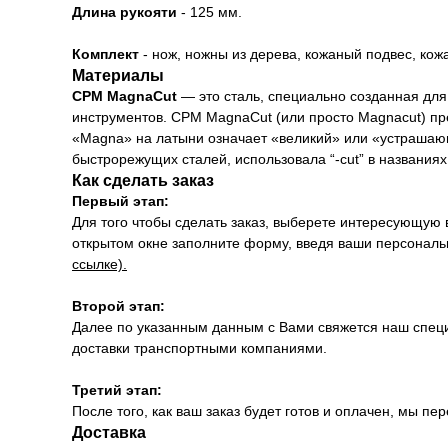
Длина рукояти
- 125 мм.
Комплект
- нож, ножны из дерева, кожаный подвес, кож
Материалы
CPM MagnaCut
— это сталь, специально созданная дл
инструментов. CPM MagnaCut (или просто Magnacut) п
«Magna» на латыни означает «великий» или «устрашающи
быстрорежущих сталей, использовала “-cut” в названиях
Как сделать заказ
Первый этап:
Для того чтобы сделать заказ, выберете интересующую 
открытом окне заполните форму, введя ваши персональн
ссылке).
Второй этап:
Далее по указанным данным с Вами свяжется наш специ
доставки транспортными компаниями.
Третий этап:
После того, как ваш заказ будет готов и оплачен, мы 
Доставка