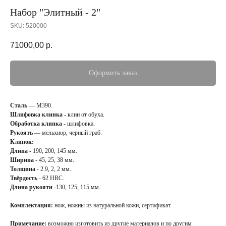
Набор "Элитный - 2"
SKU:
520000
71000,00
р.
Оформить заказ
Сталь
— М390.
Шлифовка клинка
- клин от обуха.
Обработка клинка
- шлифовка.
Рукоять
— мельхиор, черный граб.
Клинок:
Длина
- 190, 200, 145 мм.
Ширина
- 45, 25, 38 мм.
Толщина
- 2.9, 2, 2 мм.
Твёрдость
- 62 HRC.
Длина рукояти
-130, 125, 115 мм.
Комплектация:
нож, ножны из натуральной кожи, сертификат.
Примечание:
возможно изготовить из другие материалов и по другим