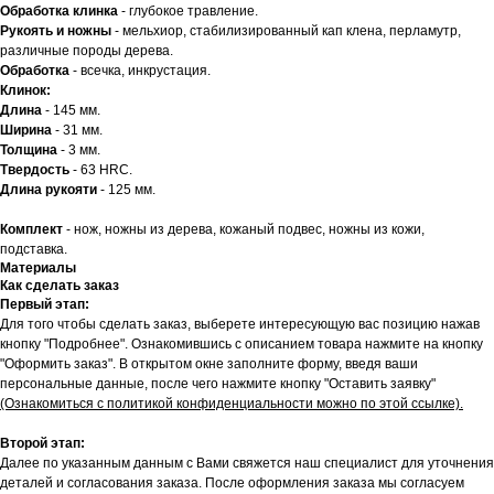
Обработка клинка
- глубокое травление.
Рукоять и ножны
- мельхиор, стабилизированный кап клена, перламутр,
различные породы дерева.
Обработка
- всечка, инкрустация.
Клинок:
Длина
- 145 мм.
Ширина
- 31 мм.
Толщина
- 3 мм.
Твердость
- 63 HRC.
Длина рукояти
- 125 мм.
Комплект
- нож, ножны из дерева, кожаный подвес, ножны из кожи,
подставка.
Материалы
Как сделать заказ
Первый этап:
Для того чтобы сделать заказ, выберете интересующую вас позицию нажав
кнопку "Подробнее". Ознакомившись с описанием товара нажмите на кнопку
"Оформить заказ". В открытом окне заполните форму, введя ваши
персональные данные, после чего нажмите кнопку "Оставить заявку"
(Ознакомиться с политикой конфиденциальности можно по этой ссылке).
Второй этап:
Далее по указанным данным с Вами свяжется наш специалист для уточнения
деталей и согласования заказа. После оформления заказа мы согласуем