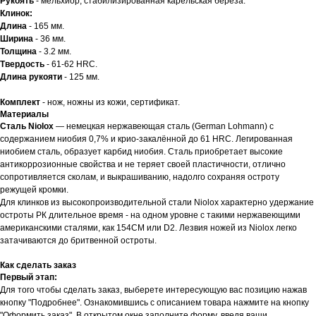
Рукоять
- мельхиор, стабилизированная карельская береза.
Клинок:
Длина
- 165 мм.
Ширина
- 36 мм.
Толщина
- 3.2 мм.
Твердость
- 61-62 HRC.
Длина рукояти
- 125 мм.
Комплект
- нож, ножны из кожи, сертификат.
Материалы
Сталь Niolox
— немецкая нержавеющая сталь (German Lohmann) с
содержанием ниобия 0,7% и крио-закалённой до 61 HRC. Легированная
ниобием сталь, образует карбид ниобия. Сталь приобретает высокие
антикоррозионные свойства и не теряет своей пластичности, отлично
сопротивляется сколам, и выкрашиванию, надолго сохраняя остроту
режущей кромки.
Для клинков из высокопроизводительной стали Niolox характерно удержание
остроты РК длительное время - на одном уровне с такими нержавеющими
американскими сталями, как 154CM или D2. Лезвия ножей из Niolox легко
затачиваются до бритвенной остроты.
Как сделать заказ
Первый этап:
Для того чтобы сделать заказ, выберете интересующую вас позицию нажав
кнопку "Подробнее". Ознакомившись с описанием товара нажмите на кнопку
"Оформить заказ". В открытом окне заполните форму, введя ваши