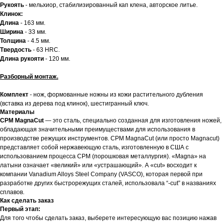
Рукоять
- мельхиор, стабилизированный кап клена, авторское литье.
Клинок:
Длина
- 163 мм.
Ширина
- 33 мм.
Толщина
- 4.5 мм.
Твердость
- 63 HRC.
Длина рукояти
- 120 мм.
Разборный монтаж.
Комплект
- нож, формованные ножны из кожи растительного дубления
(вставка из дерева под клинок), шестигранный ключ.
Материалы
CPM MagnaCut
— это сталь, специально созданная для изготовления ножей,
обладающая значительными преимуществами для использования в
производстве режущих инструментов. CPM MagnaCut (или просто Magnacut)
представляет собой нержавеющую сталь, изготовленную в США с
использованием процесса CPM (порошковая металлургия). «Magna» на
латыни означает «великий» или «устрашающий». А «cut» восходит к
компании Vanadium Alloys Steel Company (VASCO), которая первой при
разработке других быстрорежущих сталей, использовала “-cut” в названиях
сплавов.
Как сделать заказ
Первый этап:
Для того чтобы сделать заказ, выберете интересующую вас позицию нажав