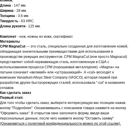
Клинок:
Длина
- 147 мм.
Ширина
- 28 мм.
Толщина
- 3.6 мм.
Твердость
- 63 HRC.
Длина рукояти
- 125 мм.
Комплект
- нож, ножны из кожи, сертификат.
Материалы
CPM MagnaCut
— это сталь, специально созданная для изготовления ножей,
обладающая значительными преимуществами для использования в
производстве режущих инструментов. CPM MagnaCut (или просто Magnacut)
представляет собой нержавеющую сталь, изготовленную в США с
использованием процесса CPM (порошковая металлургия). «Magna» на
латыни означает «великий» или «устрашающий». А «cut» восходит к
компании Vanadium Alloys Steel Company (VASCO), которая первой при
разработке других быстрорежущих сталей, использовала “-cut” в названиях
сплавов.
Как сделать заказ
Первый этап:
Для того чтобы сделать заказ, выберете интересующую вас позицию нажав
кнопку "Подробнее". Ознакомившись с описанием товара нажмите на кнопку
"Оформить заказ". В открытом окне заполните форму, введя ваши
персональные данные, после чего нажмите кнопку "Оставить заявку"
(Ознакомиться с политикой конфиденциальности можно по этой ссылке).