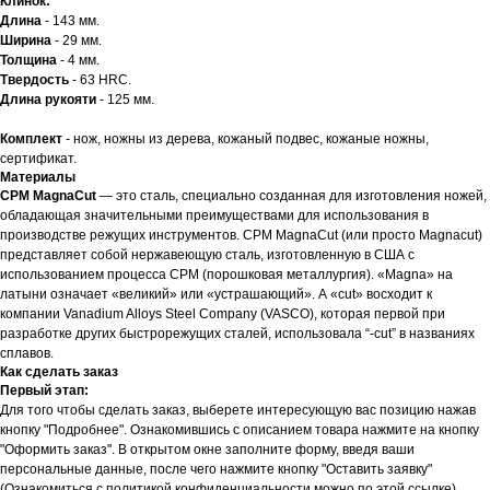
Клинок:
Длина
- 143 мм.
Ширина
- 29 мм.
Толщина
- 4 мм.
Твердость
- 63 HRC.
Длина рукояти
- 125 мм.
Комплект
- нож, ножны из дерева, кожаный подвес, кожаные ножны,
сертификат.
Материалы
CPM MagnaCut
— это сталь, специально созданная для изготовления ножей,
обладающая значительными преимуществами для использования в
производстве режущих инструментов. CPM MagnaCut (или просто Magnacut)
представляет собой нержавеющую сталь, изготовленную в США с
использованием процесса CPM (порошковая металлургия). «Magna» на
латыни означает «великий» или «устрашающий». А «cut» восходит к
компании Vanadium Alloys Steel Company (VASCO), которая первой при
разработке других быстрорежущих сталей, использовала “-cut” в названиях
сплавов.
Как сделать заказ
Первый этап:
Для того чтобы сделать заказ, выберете интересующую вас позицию нажав
кнопку "Подробнее". Ознакомившись с описанием товара нажмите на кнопку
"Оформить заказ". В открытом окне заполните форму, введя ваши
персональные данные, после чего нажмите кнопку "Оставить заявку"
(Ознакомиться с политикой конфиденциальности можно по этой ссылке).