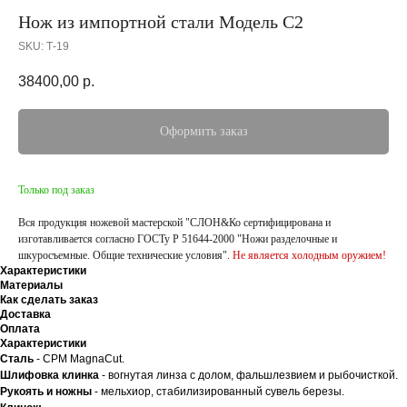
Нож из импортной стали Модель С2
SKU:
Т-19
38400,00
р.
Оформить заказ
Только под заказ
Вся продукция ножевой мастерской "СЛОН&Ко сертифицирована и
изготавливается согласно ГОСТу Р 51644-2000 "Ножи разделочные и
шкуросъемные. Общие технические условия".
Не является холодным оружием!
Характеристики
Материалы
Как сделать заказ
Доставка
Оплата
Характеристики
Сталь
- CPM MagnaCut.
Шлифовка клинка
- вогнутая линза с долом, фальшлезвием и рыбочисткой.
Рукоять и ножны
- мельхиор, стабилизированный сувель березы.