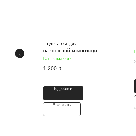
й
Подставка для
настольной композиции
с деревянными ножнами
Есть в наличии
1 200
р.
Подробнее..
В корзину