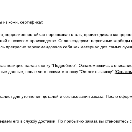
ы из кожи, сертификат.
, коррозионностойкая порошковая сталь, производимая концерном 
ций в ножевом производстве. Сплав содержит первичные карбиды в
аль прекрасно зарекомендовала себя как материал для самых лучш
вас позицию нажав кнопку "Подробнее". Ознакомившись с описание
ые данные, после чего нажмите кнопку "Оставить заявку"
(Ознаком
алист для уточнения деталей и согласования заказа. После офор
передаем его в службу доставки. По прибытию заказа вы становите