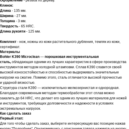
Оформление
- резьба по дереву.
Клинок:
Длина
- 135 мм.
Ширина
- 27 мм.
Толщина
- 3 мм.
Твердость
- 65 HRC.
Длина рукояти
- 125 мм.
Комплект
- нож, ножны из кожи растительного дубления, темляк из кожи,
сертификат.
Материалы
Bohler K390 Microclean
—
порошковая инструментальная
сталь,
обладающая одними из лучших характеристик в сфере производства
инструментов методом холодной штамповки. Сплав K390 славится своей
высокой износостойкостью и способностью выдерживать значительные
нагрузки на сжатие. Помимо этого, сталь отличается высокой прочностью
и ударной вязкостью.
Структура стали K390 — исключительно мелкозернистая и однородная.
Благодаря современным методам термообработки этот сплав можно
закалить до 64 HRC, что делает его одним из лучших материалов для ножей
и инструментов, требующих долговечности и надежности в условиях
экстремальных нагрузок.
Как сделать заказ
Первый этап:
Для того чтобы сделать заказ, выберете интересующую вас позицию нажав
кнопку "Подробнее". Ознакомившись с описанием товара нажмите на кнопку