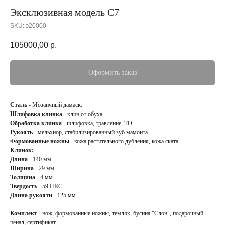
Эксклюзивная модель С7
SKU:
э20000
105000,00
р.
Оформить заказ
Сталь
- Мозаичный дамаск.
Шлифовка клинка
- клин от обуха.
Обработка клинка
- шлифовка, травление, ТО.
Рукоять
- мельхиор, стабилизированный зуб мамонта.
Формованные ножны
- кожа растительного дубления, кожа ската.
Клинок:
Длина
- 140 мм.
Ширина
- 29 мм.
Толщина
- 4 мм.
Твердость
- 59 HRC.
Длина рукояти
- 125 мм.
Комплект
- нож, формованные ножны, темляк, бусина "Слон", подарочный
пенал, сертификат.