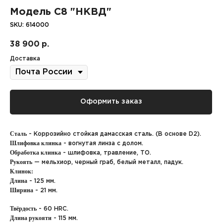
Модель С8 "НКВД"
SKU:
614000
38 900
р.
Доставка
Оформить заказ
Сталь
- Коррозийно стойкая дамасская сталь. (В основе D2).
Шлифовка клинка
- вогнутая линза с долом.
Обработка клинка
- шлифовка, травление, ТО.
Рукоять
— мельхиор, черный граб, белый металл, падук.
Клинок:
Длина
- 125 мм.
Ширина
- 21 мм.
Твёрдость
- 60 HRC.
Длина рукояти
- 115 мм.