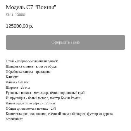
Модель С7 "Воины"
SKU:
13000
125000,00
р.
Оформить заказ
Сталь - коврово-мозаичный дамаск.
Шлифовка клинка - клин от обуха
Обработка клинка - травление
Клинок:
Длина - 126 мм
Ширина - 28 мм
Рукоять и ножны - мельхиор, тёмно-коричневый граб.
Инкрустация - белый металл, мастер Кокин Роман.
Длина рукояти по верху - 120 мм
Общая длина ножа в ножнах - 279
Комплектация: нож, ножны, съёмный кожаный подвес, футляр из дерева,
сертификат.