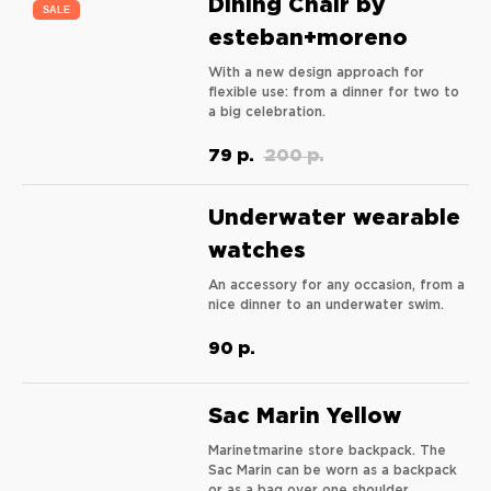
Dining Chair by
SALE
esteban+moreno
With a new design approach for
flexible use: from a dinner for two to
a big celebration.
79
р.
200
р.
Underwater wearable
watches
An accessory for any occasion, from a
nice dinner to an underwater swim.
90
р.
Sac Marin Yellow
Marinetmarine store backpack. The
Sac Marin can be worn as a backpack
or as a bag over one shoulder.