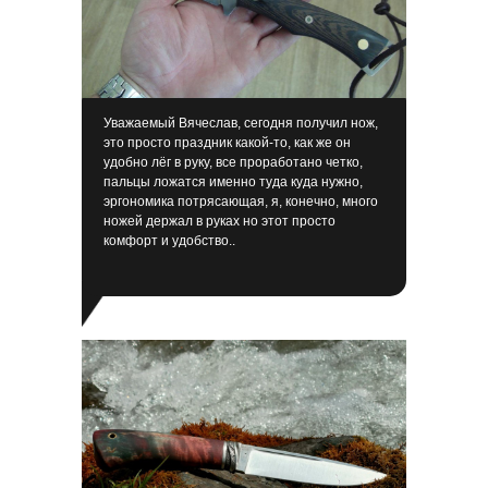
А
Уважаемый Вячеслав, сегодня получил нож,
это просто праздник какой-то, как же он
удобно лёг в руку, все проработано четко,
пальцы ложатся именно туда куда нужно,
эргономика потрясающая, я, конечно, много
ножей держал в руках но этот просто
комфорт и удобство..