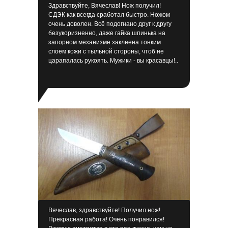
Здравствуйте, Вячеслав! Нож получил!
СДЭК как всегда сработал быстро. Ножом
очень доволен. Всё подогнано друг к другу
безукоризненно, даже гайка шпинька на
запорном механизме заклеена тонким
слоем кожи с тыльной стороны, чтоб не
царапалась рукоять. Мужики - вы красавцы!..
Б
Вячеслав, здравствуйте! Получил нож!
Прекрасная работа! Очень понравился!